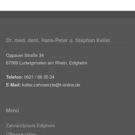
Dr. med. dent. Hans-Peter u. Stephan Keller
Oppauer Straße 34
67069 Ludwigshafen am Rhein, Edigheim
Telefon:
0621 / 66 35 34
E-Mail:
keller.zahnaerzte@t-online.de
Menü
Zahnarztpraxis Edigheim
Öffnungszeiten